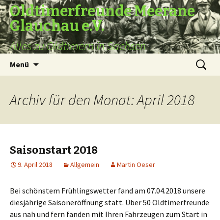
Oldtimerfreunde Meerane
Glauchau e.V.
Alles zu Oldtimern in Sachsen
Zum
Suche
Menü
Inhalt
nach:
springen
Archiv für den Monat: April 2018
Saisonstart 2018
9. April 2018
Allgemein
Martin Oeser
Bei schönstem Frühlingswetter fand am 07.04.2018 unsere
diesjährige Saisoneröffnung statt. Über 50 Oldtimerfreunde
aus nah und fern fanden mit Ihren Fahrzeugen zum Start in