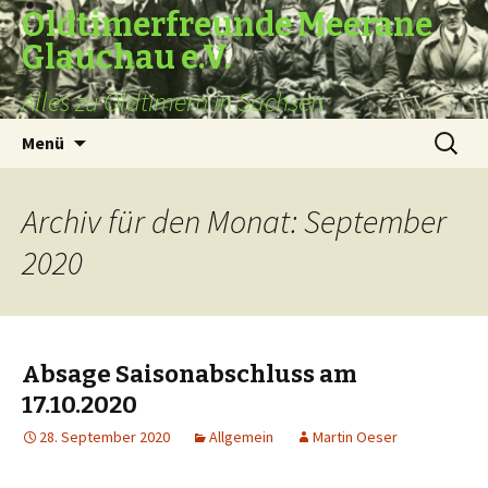
Oldtimerfreunde Meerane
Glauchau e.V.
Alles zu Oldtimern in Sachsen
Zum
Suche
Menü
Inhalt
nach:
springen
Archiv für den Monat: September
2020
Absage Saisonabschluss am
17.10.2020
28. September 2020
Allgemein
Martin Oeser