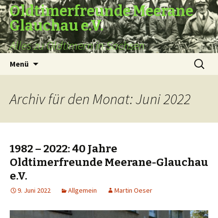
Oldtimerfreunde Meerane
Glauchau e.V.
Alles zu Oldtimern in Sachsen
Zum
Suche
Menü
Inhalt
nach:
springen
Archiv für den Monat: Juni 2022
1982 – 2022: 40 Jahre
Oldtimerfreunde Meerane-Glauchau
e.V.
9. Juni 2022
Allgemein
Martin Oeser