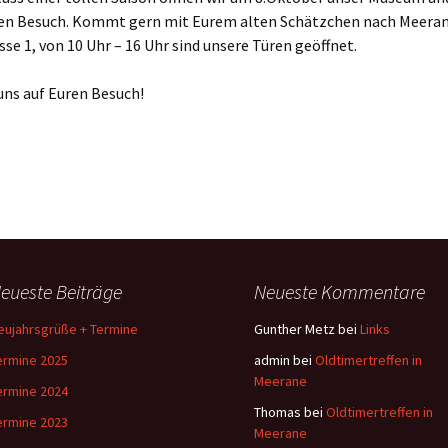
ren Besuch. Kommt gern mit Eurem alten Schätzchen nach Meerane
se 1, von 10 Uhr – 16 Uhr sind unsere Türen geöffnet.
uns auf Euren Besuch!
eueste Beiträge
Neueste Kommentare
eujahrsgrüße + Termine
Gunther Metz
bei
Links
ermine 2025
admin
bei
Oldtimertreffen in
Meerane
ermine 2024
Thomas
bei
Oldtimertreffen in
ermine 2023
Meerane