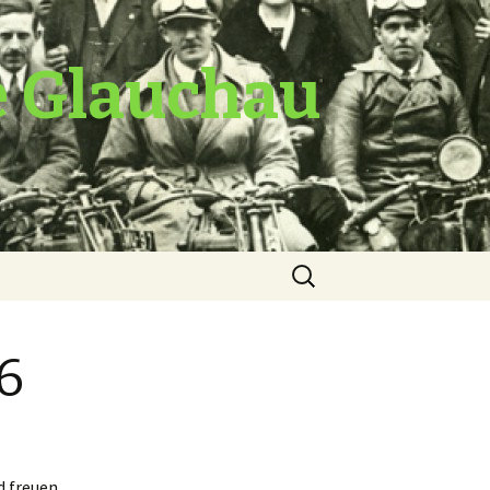
e Glauchau
Suche
nach:
6
d freuen