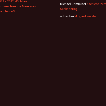
982 – 2022: 40 Jahre
Michael Grimm
bei
Nachlese zu
ldtimerfreunde Meerane-
Sachsenring
lauchau e.V.
admin
bei
Mitglied werden