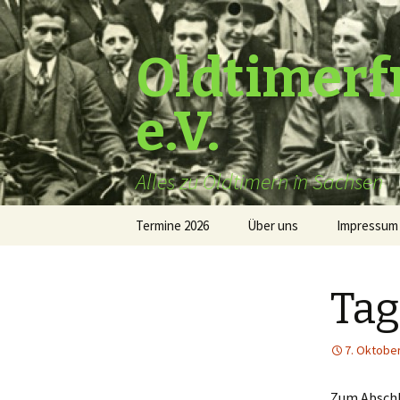
Oldtimerf
e.V.
Alles zu Oldtimern in Sachsen
Zum
Termine 2026
Über uns
Impressum
Inhalt
springen
Tag
7. Oktobe
Zum Abschl