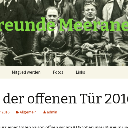
reunde Meeran
Mitglied werden
Fotos
Links
 der offenen Tür 201
r 2016
Allgemein
admin
uss einer tollen Saison öffnen wir am 8.Oktober unser Museum un