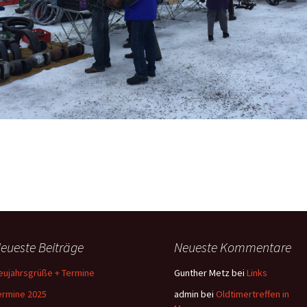
eueste Beiträge
Neueste Kommentare
eujahrsgrüße + Termine
Gunther Metz
bei
Links
ermine 2025
admin
bei
Oldtimertreffen in