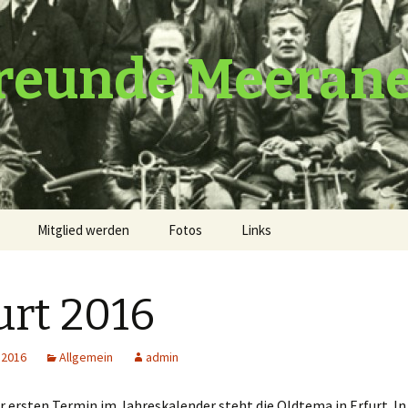
reunde Meeran
Mitglied werden
Fotos
Links
urt 2016
 2016
Allgemein
admin
er ersten Termin im Jahreskalender steht die Oldtema in Erfurt. I