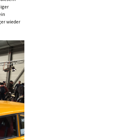
iger
ein
ger wieder