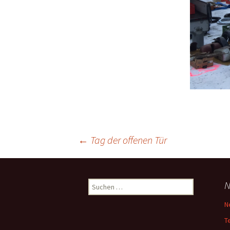
Beitrags-
←
Tag der offenen Tür
Navigation
Suche
N
nach:
N
T