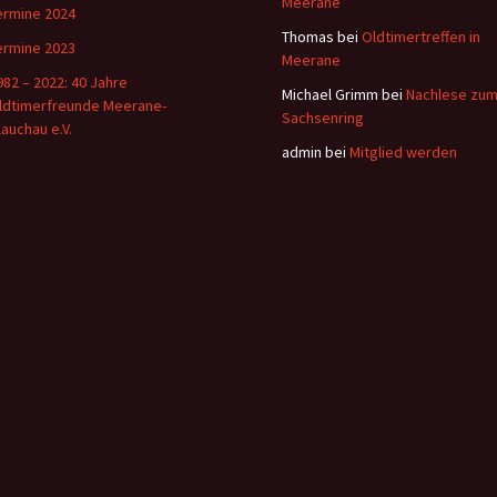
Meerane
ermine 2024
Thomas
bei
Oldtimertreffen in
ermine 2023
Meerane
982 – 2022: 40 Jahre
Michael Grimm
bei
Nachlese zu
ldtimerfreunde Meerane-
Sachsenring
lauchau e.V.
admin
bei
Mitglied werden