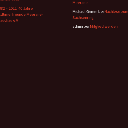
Meerane
982 – 2022: 40 Jahre
Michael Grimm
bei
Nachlese zu
ldtimerfreunde Meerane-
Sachsenring
lauchau e.V.
admin
bei
Mitglied werden