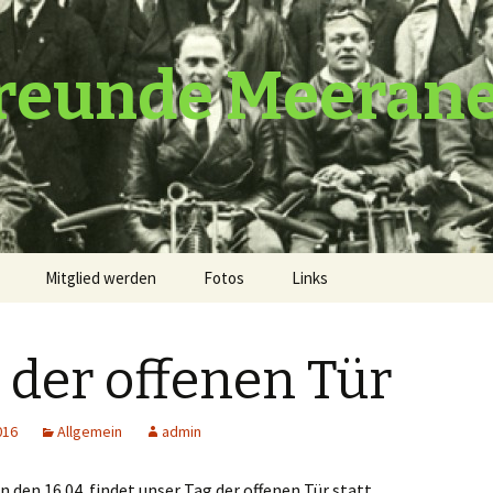
reunde Meeran
Mitglied werden
Fotos
Links
 der offenen Tür
016
Allgemein
admin
den 16.04. findet unser Tag der offenen Tür statt.