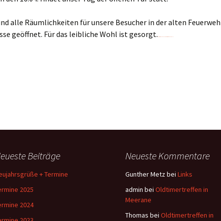
ind alle Räumlichkeiten für unsere Besucher in der alten Feuerweh
se geöffnet. Für das leibliche Wohl ist gesorgt.
Watch movie online The Transporter Refueled (2015)
eueste Beiträge
Neueste Kommentare
eujahrsgrüße + Termine
Gunther Metz
bei
Links
ermine 2025
admin
bei
Oldtimertreffen in
Meerane
ermine 2024
Thomas
bei
Oldtimertreffen in
ermine 2023