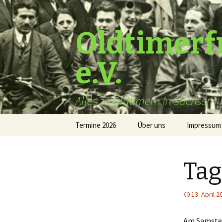
Oldtimerf
e.V.
Alles zu Oldtimern in Sachsen
Zum
Termine 2026
Über uns
Impressum
Inhalt
springen
Tag
13. April 2
Am Samsten 